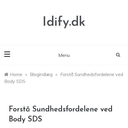
Skip
to
content
Idify.dk
Menu
Home
»
Blogindlæg
»
Forstå Sundhedsfordelene ved
Body SDS
Forstå Sundhedsfordelene ved
Body SDS