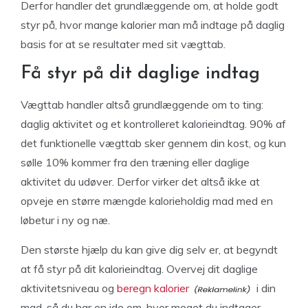
Derfor handler det grundlæggende om, at holde godt
styr på, hvor mange kalorier man må indtage på daglig
basis for at se resultater med sit vægttab.
Få styr på dit daglige indtag
Vægttab handler altså grundlæggende om to ting:
daglig aktivitet og et kontrolleret kalorieindtag. 90% af
det funktionelle vægttab sker gennem din kost, og kun
sølle 10% kommer fra den træning eller daglige
aktivitet du udøver. Derfor virker det altså ikke at
opveje en større mængde kalorieholdig mad med en
løbetur i ny og næ.
Den største hjælp du kan give dig selv er, at begyndt
at få styr på dit kalorieindtag. Overvej dit daglige
aktivitetsniveau og
beregn kalorier
i din
mad, så du har en ide om, hvor meget du indtager